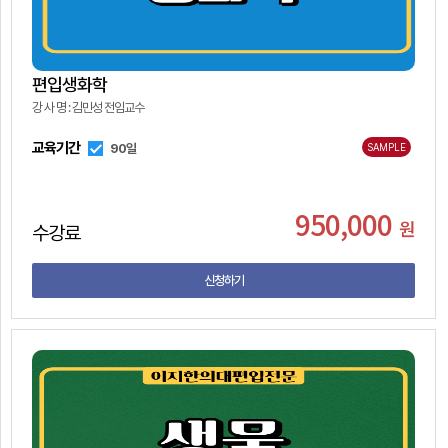
수
편
목
강
입
소
신
강
개
청
편입생화학
의
강 사 명 : 김민성 전임교수
시
한
간
의
교육기간
90일
SAMPLE
표
대
커
편
뮤
950,000
입
원
수강료
니
나
정
티
의
보
신청하기
강
의
실