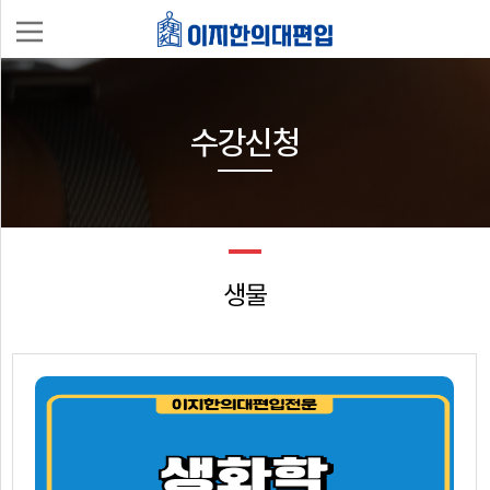
나
의
수강신청
강
의
실
생물
로
그
인
회
이
원
지
가
한
입
편
의
입
대
과