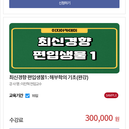
신청하기
최신경향 편입생물1 : 해부학의 기초(완강)
강 사 명 : 이진혁 전임교수
교육기간
15일
SAMPLE
300,000
원
수강료