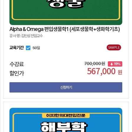
Alpha & Omega 편입생물학1 (세포생물학+생화학기초)
강 사 명 : 김민성 전임교수
교육기간
50일
SAMPLE
수강료
700,000 원
19%
567,000
원
할인가
신청하기