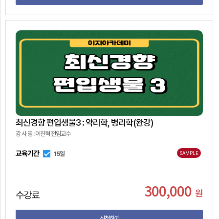
최신경향 편입생물3 : 약리학, 병리학(완강)
강 사 명 : 이진혁 전임교수
교육기간
15일
SAMPLE
300,000
원
수강료
신청하기