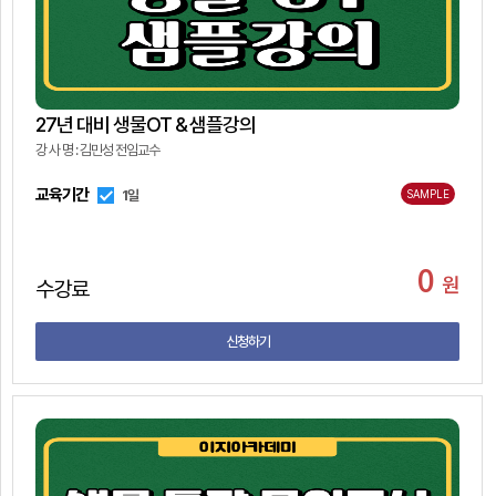
27년 대비 생물OT＆샘플강의
강 사 명 : 김민성 전임교수
교육기간
1일
SAMPLE
0
원
수강료
신청하기