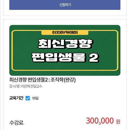
신청하기
최신경향 편입생물2 : 조직학(완강)
강 사 명 : 이진혁 전임교수
교육기간
15일
300,000
원
수강료