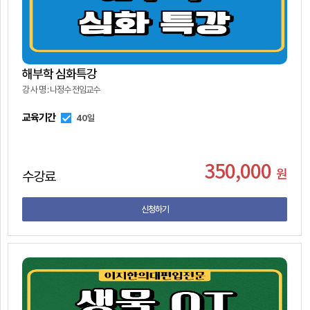
해부학 심화특강
강 사 명 : 나정수 전임교수
교육기간
40일
350,000
원
수강료
신청하기