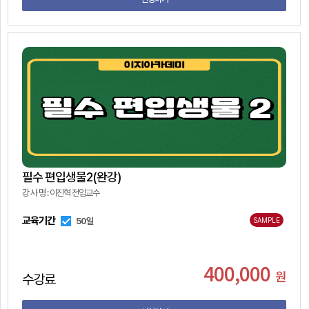
필수 편입생물2(완강)
강 사 명 : 이진혁 전임교수
교육기간
50일
SAMPLE
400,000
원
수강료