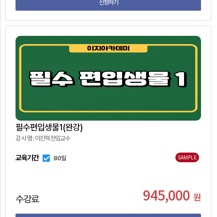
신청하기
필수편입생물1(완강)
강 사 명 : 이진혁 전임교수
교육기간
80일
SAMPLE
945,000
원
수강료