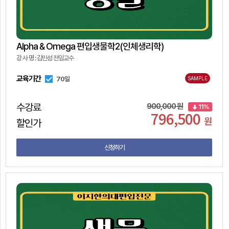
Alpha & Omega 편입생물학2(인체생리학)
강 사 명 : 김민성 전임교수
교육기간
70일
SAMPLE
수강료
900,000 원
11%
796,500
원
할인가
신청하기