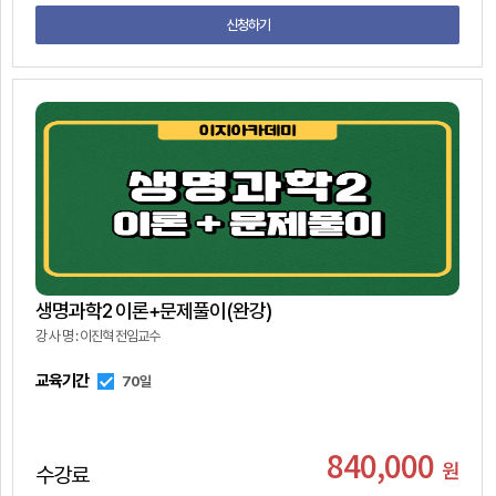
신청하기
생명과학2 이론+문제풀이(완강)
강 사 명 : 이진혁 전임교수
교육기간
70일
840,000
원
수강료