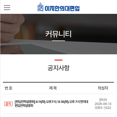
나
의
커뮤니티
강
의
실
공지사항
로
그
인
회
이
번 호
제 목
작성자
원
지
가
한
입
관리자
편
[편입전략설명회] 8.11(화) 오후7시 / 8.18(화) 오후 7시 한의대
2026-06-13
의
편입전략설명회
조회수 : 1,522
입
대
과