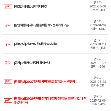
수
편
관리자
목
강
[개강안내] 편입생화학 대개강
2026-06-06
입
소
조회수 : 288
신
강
개
청
의
관리자
[할인 이벤트] 재시생들을 위한 재도전 패키지 오픈!
2026-01-29
시
조회수 : 1,347
한
간
의
표
관리자
대
[개강안내] 개념완성 한의학총강 대개강
2026-01-28
커
조회수 : 1,113
편
뮤
입
니
관리자
나
정
[공지] 8월 카드사 결제 혜택 안내
2026-02-07
티
의
조회수 : 646
보
강
관리자
의
[편입정보]2027학년도 세명대학교 필기고사 사전공지
2026-06-23
실
조회수 : 211
관리자
[편입정보]2026학년도 한의대 편입학 전형일정 캘린더(12.18 최
2025-12-06
종 업데이트)
조회수 : 1,424